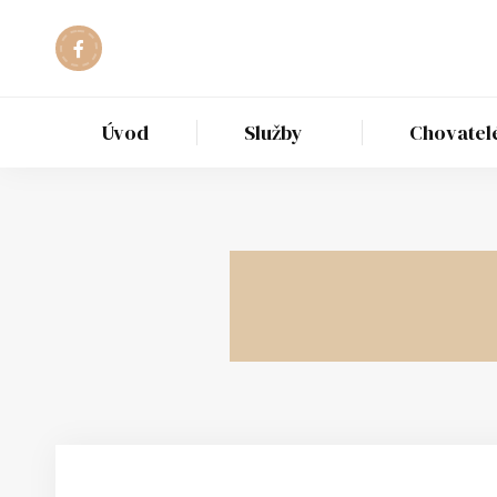
Úvod
Služby
Chovatel