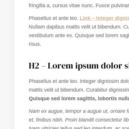
fringilla a, cursus vitae nunc. Fusce pulvin
Phasellus et ante leo.
Link – Integer dign
Nullam dapibus mattis velit ut bibendum. Cu
vestibulum ante ex. Quisque sed lorem sagitti
risus.
H2 – Lorem ipsum dolor s
Phasellus et ante leo. Integer dignissim d
mattis velit ut bibendum. Curabitur digniss
Quisque sed lorem sagittis, lobortis nulla
Nam ex augue, tempor a augue ut, ornare fa
et, finibus nibh. Proin blandit consectetur
Nam ultricies tellus sed leo interdum, ac s