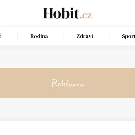
é
Rodina
Zdraví
Spor