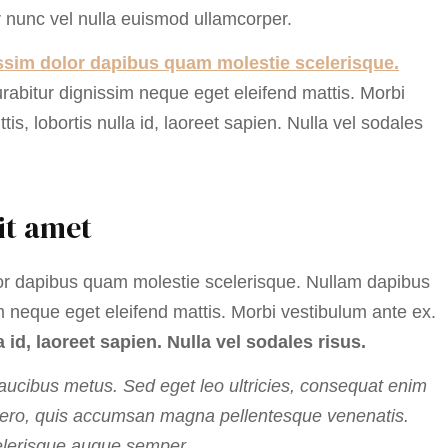
ar nunc vel nulla euismod ullamcorper.
issim dolor dapibus quam molestie scelerisque.
rabitur dignissim neque eget eleifend mattis. Morbi
s, lobortis nulla id, laoreet sapien. Nulla vel sodales
it amet
olor dapibus quam molestie scelerisque. Nullam dapibus
im neque eget eleifend mattis. Morbi vestibulum ante ex.
 id, laoreet sapien. Nulla vel sodales risus.
ucibus metus. Sed eget leo ultricies, consequat enim
 libero, quis accumsan magna pellentesque venenatis.
celerisque augue semper.