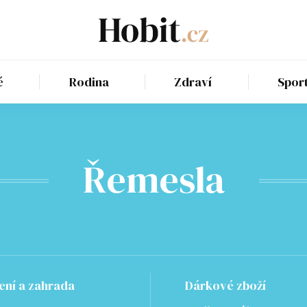
é
Rodina
Zdraví
Spor
Řemesla
ení a zahrada
Dárkové zboží