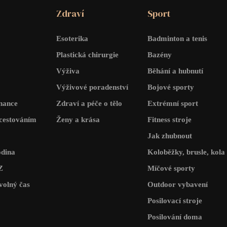
Zdraví
Sport
Esoterika
Badminton a tenis
Plastická chirurgie
Bazény
Výživa
Běhání a hubnutí
Výživové poradenství
Bojové sporty
inance
Zdraví a péče o tělo
Extrémní sport
cestováním
Ženy a krása
Fitness stroje
Jak zhubnout
odina
Koloběžky, brusle, kola
Z
Míčové sporty
volný čas
Outdoor vybavení
Posilovací stroje
Posilování doma