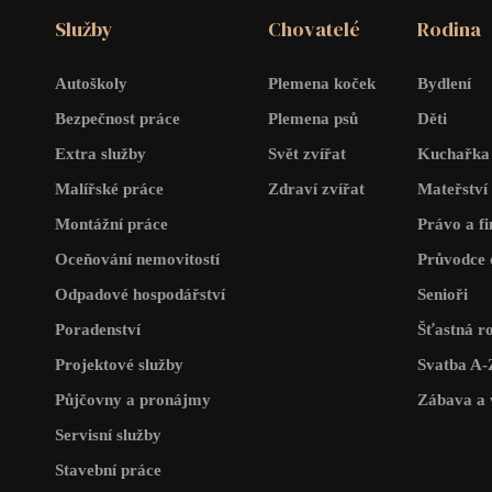
Služby
Chovatelé
Rodina
Autoškoly
Plemena koček
Bydlení
Bezpečnost práce
Plemena psů
Děti
Extra služby
Svět zvířat
Kuchařka
Malířské práce
Zdraví zvířat
Mateřství
Montážní práce
Právo a f
Oceňování nemovitostí
Průvodce 
Odpadové hospodářství
Senioři
Poradenství
Šťastná r
Projektové služby
Svatba A-
Půjčovny a pronájmy
Zábava a 
Servisní služby
Stavební práce