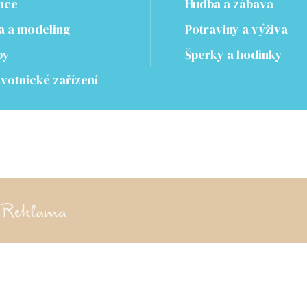
nce
Hudba a zábava
 a modeling
Potraviny a výživa
by
Šperky a hodinky
votnické zařízení