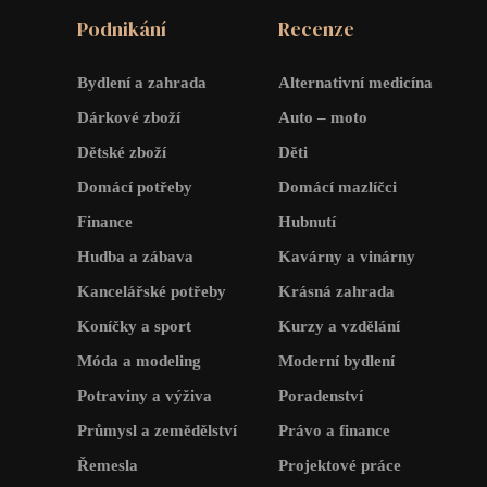
Podnikání
Recenze
Bydlení a zahrada
Alternativní medicína
Dárkové zboží
Auto – moto
Dětské zboží
Děti
Domácí potřeby
Domácí mazlíčci
Finance
Hubnutí
Hudba a zábava
Kavárny a vinárny
Kancelářské potřeby
Krásná zahrada
Koníčky a sport
Kurzy a vzdělání
Móda a modeling
Moderní bydlení
Potraviny a výživa
Poradenství
Průmysl a zemědělství
Právo a finance
Řemesla
Projektové práce